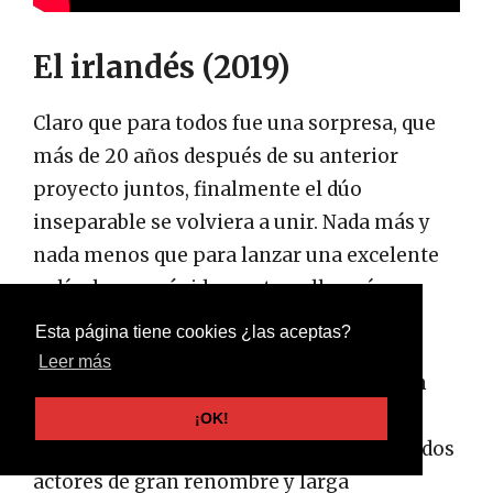
El irlandés (2019)
Claro que para todos fue una sorpresa, que
más de 20 años después de su anterior
proyecto juntos, finalmente el dúo
inseparable se volviera a unir. Nada más y
nada menos que para lanzar una excelente
película, que rápidamente se llevaría
muchos elogios por parte de la crítica.
Esta página tiene cookies ¿las aceptas?
Leer más
Aunque, claro está que ellos no se pueden
llevar toda la gloria, ya que trabajaron en
¡OK!
conjunto con Joe Pesci y Al Pacino. Otros dos
actores de gran renombre y larga